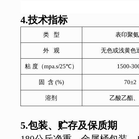
4.技术指标
类
型
表印
聚氨
外
观
无色或浅黄色
粘
度（mpa.s/25℃）
15
00-
3
0
固
含 (%)
70
±2
溶剂
乙酸乙酯、
5.包装、贮存及保质期