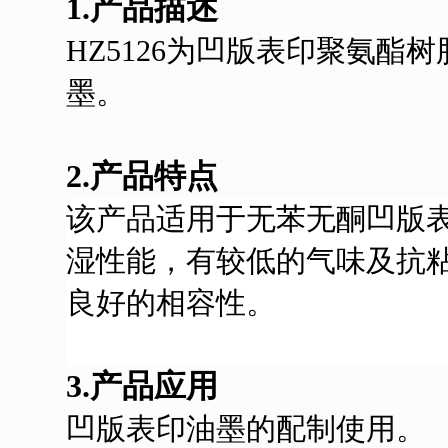
1.产品描述
HZ
5126
为
凹版表印
聚氨酯树
墨
。
2.产品特点
该产品
适用于无苯无酮凹版
湿性能，有较低的气味及抗
良好的相容性
。
3.产品应用
凹版表印
油墨的配制使用。