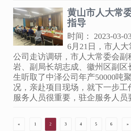
黄山市人大常
指导
时间：
2023-03-
6月21日，市人
公司走访调研，市人大常委会副
岩、副局长胡志成、徽州区副区
生听取了中泽公司年产50000
况，亲赴项目现场，就下一步工
服务人员很重要，驻企服务人员要
«
1
2
3
4
5
6
»